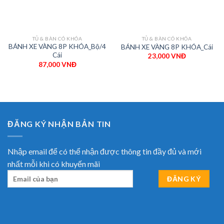
TỦ & BÀN CÓ KHÓA
TỦ & BÀN CÓ KHÓA
BÁNH XE VÀNG 8P KHÓA_Bộ/4
BÁNH XE VÀNG 8P KHÓA_Cái
Cái
23,000
VNĐ
87,000
VNĐ
ĐĂNG KÝ NHẬN BẢN TIN
Nhập email để có thể nhận được thông tin đầy đủ và mới
nhất mỗi khi có khuyến mãi