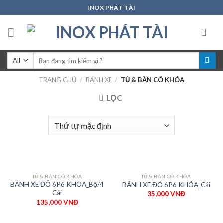
Skip
INOX PHÁT TÀI
to
content
Tìm
kiếm:
TRANG CHỦ
/
BÁNH XE
/
TỦ & BÀN CÓ KHÓA
LỌC
TỦ & BÀN CÓ KHÓA
TỦ & BÀN CÓ KHÓA
BÁNH XE ĐỎ 6P6 KHÓA_Bộ/4
BÁNH XE ĐỎ 6P6 KHÓA_Cái
Cái
35,000
VNĐ
135,000
VNĐ