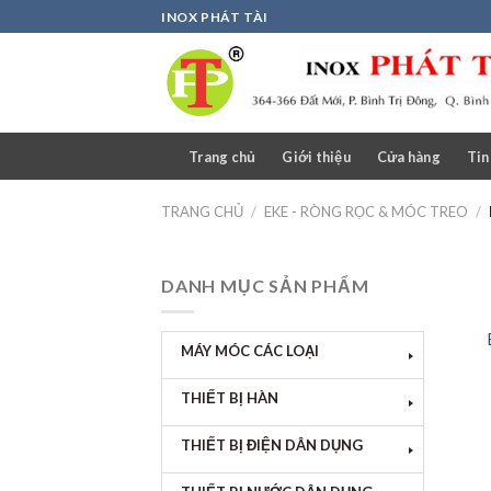
Skip
INOX PHÁT TÀI
to
content
Trang chủ
Giới thiệu
Cửa hàng
Tin
TRANG CHỦ
/
EKE - RÒNG RỌC & MÓC TREO
/
DANH MỤC SẢN PHẨM
MÁY MÓC CÁC LOẠI
THIẾT BỊ HÀN
THIẾT BỊ ĐIỆN DÂN DỤNG