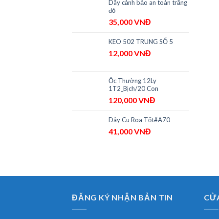
Dây cảnh bảo an toàn trắng
đỏ
35,000
VNĐ
KEO 502 TRUNG SỐ 5
12,000
VNĐ
Ốc Thường 12Ly
1T2_Bịch/20 Con
120,000
VNĐ
Dây Cu Roa Tốt#A70
41,000
VNĐ
ĐĂNG KÝ NHẬN BẢN TIN
CỬA