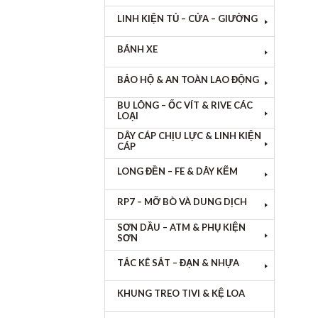
LINH KIỆN TỦ – CỬA – GIƯỜNG
BÁNH XE
BẢO HỘ & AN TOÀN LAO ĐỘNG
BU LÔNG – ỐC VÍT & RIVE CÁC
LOẠI
DÂY CÁP CHỊU LỰC & LINH KIỆN
CÁP
LONG ĐỀN – FE & DÂY KẼM
RP7 – MỠ BÒ VÀ DUNG DỊCH
SƠN DẦU – ATM & PHỤ KIỆN
SƠN
TẮC KÊ SẮT – ĐẠN & NHỰA
KHUNG TREO TIVI & KỆ LOA