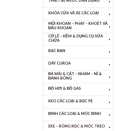
THIẾT BỊ NƯỚC DÂN DỤNG
KHÓA CỬA VÀ XE CÁC LOẠI
MŨI KHOAN – PHAY – KHOÉT VÀ
ĐẦU KHOAN
CỜ LÊ – KỀM & DỤNG CỤ SỬA
CHỮA
BẠC ĐẠN
DÂY CUROA
ĐÁ MÀI & CẮT – NHÁM – NỈ &
ĐÁNH BÓNG
ĐỒ HƠI & ĐỒ GAS
KEO CÁC LOẠI & BỌC PE
ĐINH CÁC LOẠI & MÓC ĐINH
EKE – RÒNG RỌC & MÓC TREO