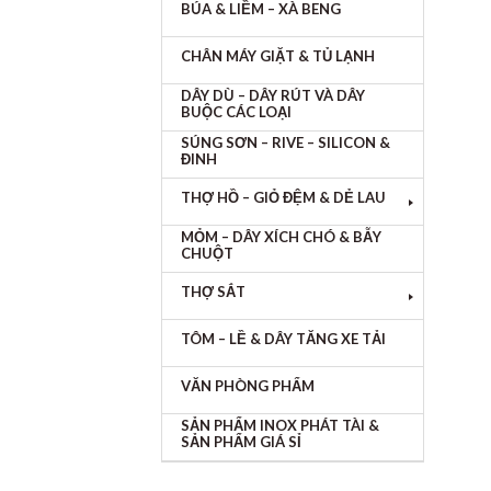
BÚA & LIỀM – XÀ BENG
CHÂN MÁY GIẶT & TỦ LẠNH
DÂY DÙ – DÂY RÚT VÀ DÂY
BUỘC CÁC LOẠI
SÚNG SƠN – RIVE – SILICON &
ĐINH
THỢ HỒ – GIỎ ĐỆM & DẺ LAU
MỎM – DÂY XÍCH CHÓ & BẪY
CHUỘT
THỢ SẮT
TÔM – LỀ & DÂY TĂNG XE TẢI
VĂN PHÒNG PHẨM
SẢN PHẨM INOX PHÁT TÀI &
SẢN PHẨM GIÁ SỈ