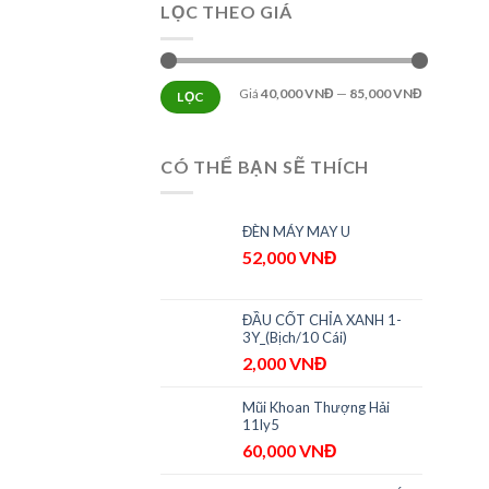
LỌC THEO GIÁ
Giá
40,000 VNĐ
—
85,000 VNĐ
LỌC
CÓ THỂ BẠN SẼ THÍCH
ĐÈN MÁY MAY U
52,000
VNĐ
ĐẦU CỐT CHỈA XANH 1-
3Y_(Bịch/10 Cái)
2,000
VNĐ
Mũi Khoan Thượng Hải
11ly5
60,000
VNĐ