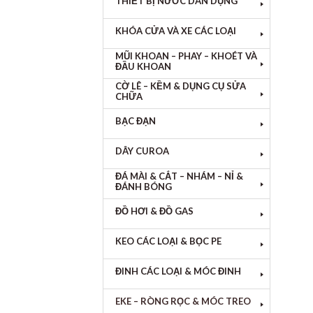
THIẾT BỊ NƯỚC DÂN DỤNG
KHÓA CỬA VÀ XE CÁC LOẠI
MŨI KHOAN – PHAY – KHOÉT VÀ
ĐẦU KHOAN
CỜ LÊ – KỀM & DỤNG CỤ SỬA
CHỮA
BẠC ĐẠN
DÂY CUROA
ĐÁ MÀI & CẮT – NHÁM – NỈ &
ĐÁNH BÓNG
ĐỒ HƠI & ĐỒ GAS
KEO CÁC LOẠI & BỌC PE
ĐINH CÁC LOẠI & MÓC ĐINH
EKE – RÒNG RỌC & MÓC TREO