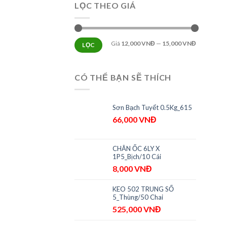
LỌC THEO GIÁ
Giá
12,000 VNĐ
—
15,000 VNĐ
LỌC
CÓ THỂ BẠN SẼ THÍCH
Sơn Bạch Tuyết 0.5Kg_615
66,000
VNĐ
CHÂN ỐC 6LY X
1P5_Bịch/10 Cái
8,000
VNĐ
KEO 502 TRUNG SỐ
5_Thùng/50 Chai
525,000
VNĐ