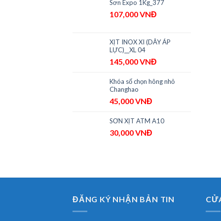
Sơn Expo 1Kg_377
107,000
VNĐ
XỊT INOX XI (DÂY ÁP
LỰC)__XL 04
145,000
VNĐ
Khóa số chọn hông nhỏ
Changhao
45,000
VNĐ
SƠN XỊT ATM A10
30,000
VNĐ
ĐĂNG KÝ NHẬN BẢN TIN
CỬA