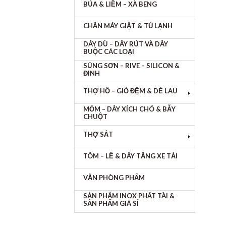
BÚA & LIỀM – XÀ BENG
CHÂN MÁY GIẶT & TỦ LẠNH
DÂY DÙ – DÂY RÚT VÀ DÂY
BUỘC CÁC LOẠI
SÚNG SƠN – RIVE – SILICON &
ĐINH
THỢ HỒ – GIỎ ĐỆM & DẺ LAU
MỎM – DÂY XÍCH CHÓ & BẪY
CHUỘT
THỢ SẮT
TÔM – LỀ & DÂY TĂNG XE TẢI
VĂN PHÒNG PHẨM
SẢN PHẨM INOX PHÁT TÀI &
SẢN PHẨM GIÁ SỈ