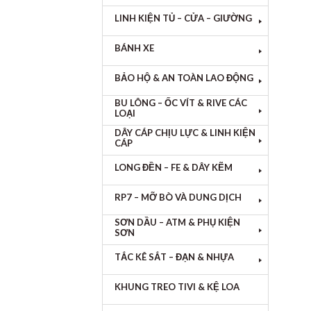
LINH KIỆN TỦ – CỬA – GIƯỜNG
BÁNH XE
BẢO HỘ & AN TOÀN LAO ĐỘNG
BU LÔNG – ỐC VÍT & RIVE CÁC
LOẠI
DÂY CÁP CHỊU LỰC & LINH KIỆN
CÁP
LONG ĐỀN – FE & DÂY KẼM
RP7 – MỠ BÒ VÀ DUNG DỊCH
SƠN DẦU – ATM & PHỤ KIỆN
SƠN
TẮC KÊ SẮT – ĐẠN & NHỰA
KHUNG TREO TIVI & KỆ LOA