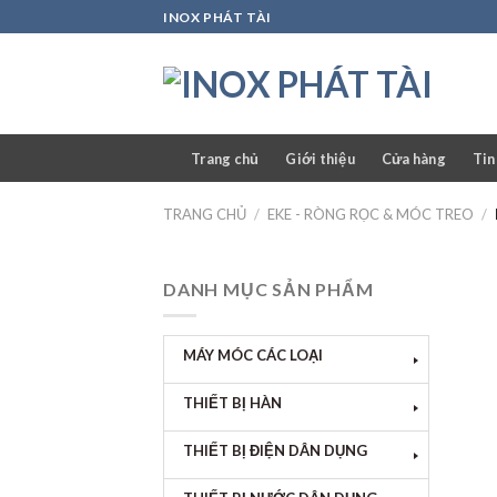
Skip
INOX PHÁT TÀI
to
content
Trang chủ
Giới thiệu
Cửa hàng
Tin
TRANG CHỦ
/
EKE - RÒNG RỌC & MÓC TREO
/
DANH MỤC SẢN PHẨM
MÁY MÓC CÁC LOẠI
THIẾT BỊ HÀN
THIẾT BỊ ĐIỆN DÂN DỤNG