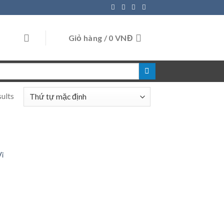
Giỏ hàng /
0
VNĐ
sults
Vỉ